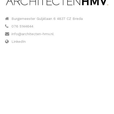
Burgemeester Guljélaan 6 4837 CZ Breda
076 5144644
info@architecten-hmv.nl
LinkedIn