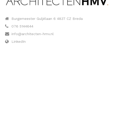
Burgemeester Guljélaan 6 4837 CZ Breda
076 5144644
info@architecten-hmv.nl
LinkedIn