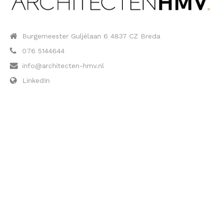
Burgemeester Guljélaan 6 4837 CZ Breda
076 5144644
info@architecten-hmv.nl
LinkedIn