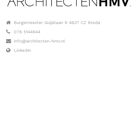
Burgemeester Guljélaan 6 4837 CZ Breda
076 5144644
info@architecten-hmv.nl
LinkedIn