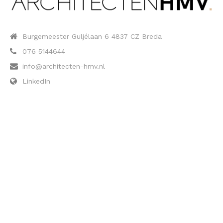
Burgemeester Guljélaan 6 4837 CZ Breda
076 5144644
info@architecten-hmv.nl
LinkedIn