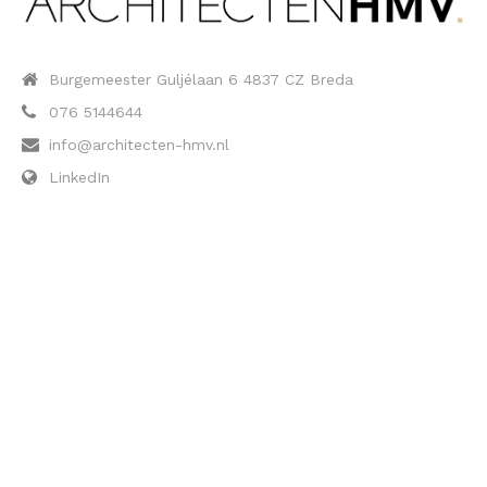
Burgemeester Guljélaan 6 4837 CZ Breda
076 5144644
info@architecten-hmv.nl
LinkedIn