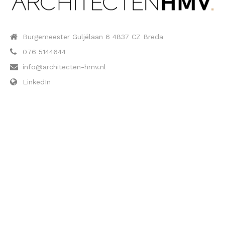
Burgemeester Guljélaan 6 4837 CZ Breda
076 5144644
info@architecten-hmv.nl
LinkedIn