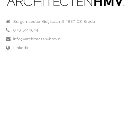
Burgemeester Guljélaan 6 4837 CZ Breda
076 5144644
info@architecten-hmv.nl
LinkedIn