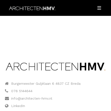
Burgemeester Guljélaan 6 4837 CZ Breda
076 5144644
info@architecten-hmv.nl
LinkedIn