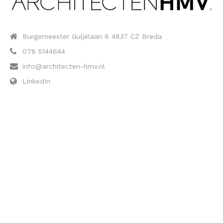
Burgemeester Guljélaan 6 4837 CZ Breda
076 5144644
info@architecten-hmv.nl
LinkedIn