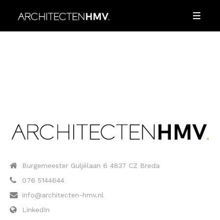
Burgemeester Guljélaan 6 4837 CZ Breda
076 5144644
info@architecten-hmv.nl
LinkedIn