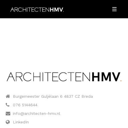
Burgemeester Guljélaan 6 4837 CZ Breda
076 5144644
info@architecten-hmv.nl
LinkedIn